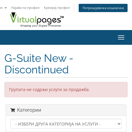
an
Најава на профил
Креирај профил
Потрошувачка кошничка
Вклу
ја
нави
G-Suite New -
Discontinued
Групата не содржи услуги за продажба.
Категории