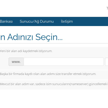
 Bankası
Sunucu/Ağ Durumu
İletişim
n Adınızı Seçin...
Yeni bir alan adı kaydetmek istiyorum.
www.
Başka bir firmada kayıtlı olan alan adımı size transfer etmek istiyorum.
Mevcut bir alan adım var, sadece isim sunucularını(nameserver) güncellemek 