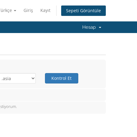
Türkçe
Giriş
Kayıt
Sepeti Görüntüle
Hesap
Kontrol Et
istiyorum.