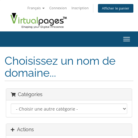
Français
Connexion
Inscription
Afficher le panier
Bascu
la
navig
Choisissez un nom de
domaine...
Catégories
Actions