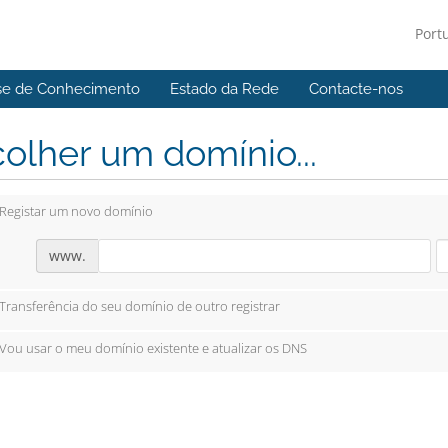
Port
se de Conhecimento
Estado da Rede
Contacte-nos
olher um domínio...
Registar um novo domínio
www.
Transferência do seu domínio de outro registrar
Vou usar o meu domínio existente e atualizar os DNS