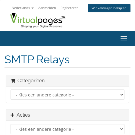
Nederlands
Aanmelden
Registreren
Winkelwagen bekijken
Navig
in-/u
SMTP Relays
Categorieën
Acties